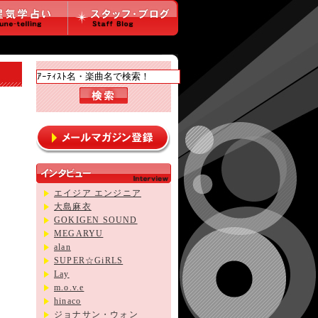
エイジア エンジニア
大島麻衣
GOKIGEN SOUND
MEGARYU
alan
SUPER☆GiRLS
Lay
m.o.v.e
hinaco
ジョナサン・ウォン