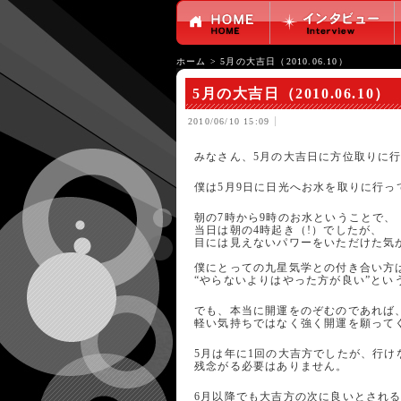
ホーム
>
5月の大吉日（2010.06.10）
5月の大吉日（2010.06.10）
2010/06/10 15:09
みなさん、5月の大吉日に方位取りに
僕は5月9日に日光へお水を取りに行っ
朝の7時から9時のお水ということで、
当日は朝の4時起き（!）でしたが、
目には見えないパワーをいただけた気
僕にとっての九星気学との付き合い方
“やらないよりはやった方が良い”とい
でも、本当に開運をのぞむのであれば
軽い気持ちではなく強く開運を願って
5月は年に1回の大吉方でしたが、行け
残念がる必要はありません。
6月以降でも大吉方の次に良いとされ