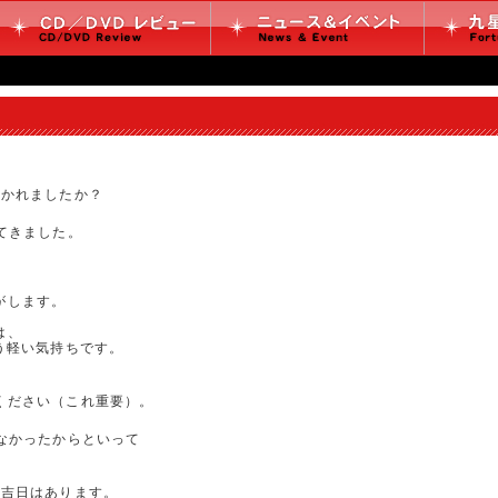
行かれましたか？
てきました。
がします。
は、
う軽い気持ちです。
、
ください（これ重要）。
なかったからといって
る吉日はあります。