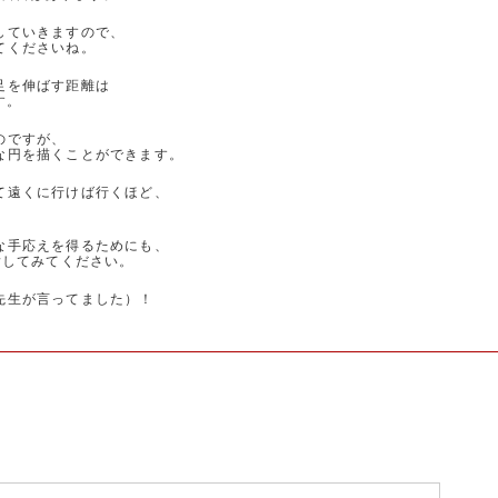
していきますので、
てくださいね。
足を伸ばす距離は
す。
のですが、
な円を描くことができます。
て遠くに行けば行くほど、
な手応えを得るためにも、
指してみてください。
先生が言ってました）！