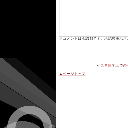
※コメントは承認制です。承認後表示さ
«
九星気学上での各星
▲ページトップ