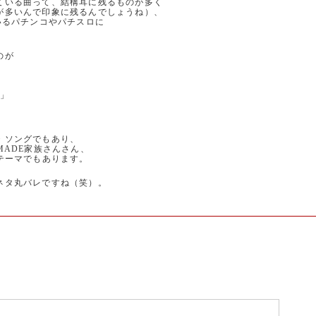
ている曲って、結構耳に残るものが多く
が多いんで印象に残るんでしょうね）、
いるパチンコやパチスロに
。
のが
ト」
・ソングでもあり、
E MADE家族さんさん、
OPテーマでもあります。
ネタ丸バレですね（笑）。