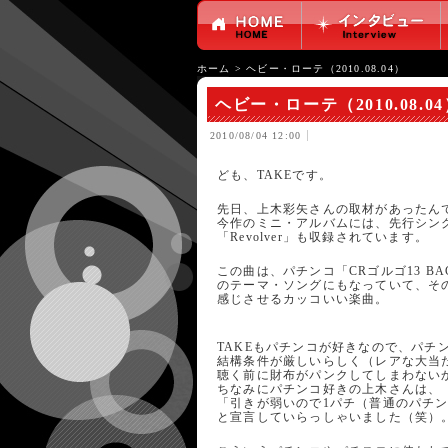
ホーム
>
ヘビー・ローテ（2010.08.04）
ヘビー・ローテ（2010.08.0
2010/08/04 12:00
ども、TAKEです。
先日、上木彩矢さんの取材があったん
今作のミニ・アルバムには、先行シン
「Revolver」も収録されています。
この曲は、パチンコ「CRゴルゴ13 BACK 
のテーマ・ソングにもなっていて、その
感じさせるカッコいい楽曲。
TAKEもパチンコが好きなので、パチ
結構条件が厳しいらしく（レアな大当
聴く前に財布がパンクしてしまわない
ちなみにパチンコ好きの上木さんは、
「引きが弱いので1パチ（普通のパチ
と宣言していらっしゃいました（笑）