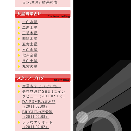
ョン2010』結果発表
一白水星
二黒土星
三碧木星
四緑木星
五黄土星
六白金星
七赤金星
八白土星
九紫火星
余震もすごいですね。
チワワ系!? SHU-Iにイン
タビュー（2011.02.15）
DA PUMPの取材!?
（2011.02.09）
BRIGHTの恋愛観
（2011.02.08）
ラフなエリオット
（2011.02.02）