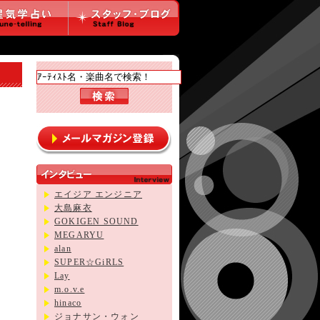
エイジア エンジニア
大島麻衣
GOKIGEN SOUND
MEGARYU
alan
SUPER☆GiRLS
Lay
m.o.v.e
hinaco
ジョナサン・ウォン