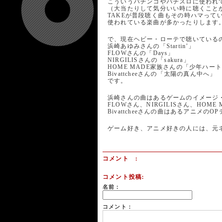
こういうパチンコやパチスロに使われ
（大当たりして気分いい時に聴くこと
TAKEが普段聴く曲もその時ハマって
使われている楽曲が多かったりします
で、現在ヘビー・ローテで聴いている
浜崎あゆみさんの「Startin’」
FLOWさんの「Days」
NIRGILISさんの「sakura」
HOME MADE家族さんの「少年ハー
Bivattcheeさんの「太陽の真ん中へ」
です。
浜崎さんの曲はあるゲームのイメージ
FLOWさん、NIRGILISさん、HOM
Bivattcheeさんの曲はあるアニメの
ゲーム好き、アニメ好きの人には、元
コメント :
コメント投稿:
名前：
コメント：