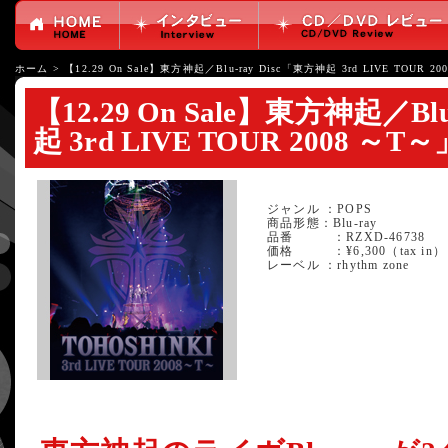
ホーム
>
【12.29 On Sale】東方神起／Blu-ray Disc「東方神起 3rd LIVE TOUR 20
【12.29 On Sale】東方神起／Bl
起 3rd LIVE TOUR 2008 ～T～
ジャンル ：POPS
商品形態：Blu-ray
品番 ：RZXD-46738
価格 ：¥6,300（tax in）
レーベル ：rhythm zone