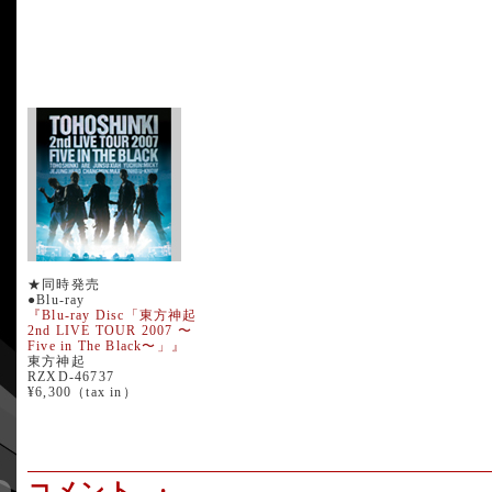
★同時発売
●Blu-ray
『Blu-ray Disc「東方神起
2nd LIVE TOUR 2007 〜
Five in The Black〜」』
東方神起
RZXD-46737
¥6,300（tax in）