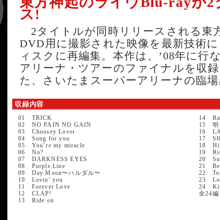
東方神起のライヴBlu-ray
ス!
2タイトルが同時リリースされる東方神起
DVD用に撮影された映像を最新技術によっ
ィスクに再編集。本作は、’08年に行
アリーナ・ツアーのファイナルを収録
た、さいたまスーパーアリーナの臨場
収録内容
01 TRICK
14 Ra
02 NO PAIN NO GAIN
15 
03 Choosey Lover
16 L
04 Song for you
17 SH
05 You’re my miracle
18 Hig
06 No?
19 Ris
07 DARKNESS EYES
20 Su
08 Purple Line
21 Bea
09 Day Moon〜ハルダル〜
22 Tog
10 Lovin’ you
23 Lov
11 Forever Love
24 
12 CLAP!
全24編
13 Ride on