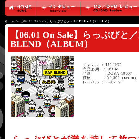
ホーム
>
【06.01 On Sale】らっぷびと／RAP BLEND（ALBUM）
【06.01 On Sale】らっぷびと／
BLEND（ALBUM）
ジャンル ：HIP HOP
商品形態：ALBUM
品番 ：DGSA-10007
価格 ：¥2,300（tax in）
レーベル ：dmARTS