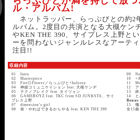
らっぷびとが満を持して放つ
ル・アルバム!
ネットラッパー、らっぷびとの約2
ルバム。2度目の共演となる大槻ケンヂをはじ
やKEN THE 390、サイプレス上野
ーを問わないジャンルレスなアーテ
注目!!
収録内容
01 Intro
09 Ne
02 Masterpiece
10 +Al
03 Fire◎Flower／らっぷびと×halyosy
11 Mel
04 神繰コミュニケイション feat. 大槻ケンヂ
12 ア
05 テクノブレイク feat. タイツォン
13 
06 GAMEBOYZ feat. TKC from SD JUNKSTA、サイ
14 
プレス上野
Bonus
07 dimension’s girl
15 懺
08 俗・やればできるからやる feat. KEN THE 390
全15曲