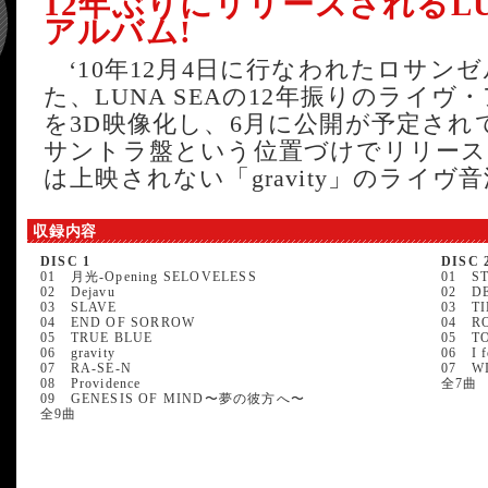
12年ぶりにリリースされるLU
アルバム!
‘10年12月4日に行なわれたロサン
た、LUNA SEAの12年振りのライ
を3D映像化し、6月に公開が予定さ
サントラ盤という位置づけでリリース
は上映されない「gravity」のライヴ
収録内容
DISC 1
DISC 
01 月光-Opening SELOVELESS
01 S
02 Dejavu
02 DE
03 SLAVE
03 TI
04 END OF SORROW
04 R
05 TRUE BLUE
05 T
06 gravity
06 I f
07 RA-SE-N
07 W
08 Providence
全7曲
09 GENESIS OF MIND〜夢の彼方へ〜
全9曲