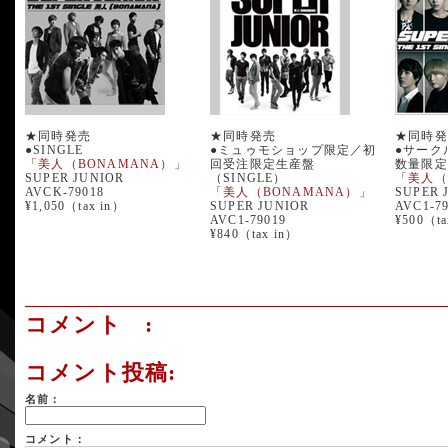
★同時発売
★同時発売
★同時発
●SINGLE
●ミュゥモショップ限定／初
●サーク
「美人（BONAMANA）」
回受注限定生産盤
数量限定
SUPER JUNIOR
（SINGLE）
「美人（
AVCK-79018
「美人（BONAMANA）」
SUPER 
¥1,050（tax in）
SUPER JUNIOR
AVC1-7
AVC1-79019
¥500（ta
¥840（tax in）
コメント :
コメント投稿:
名前：
コメント：