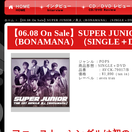
ホーム
>
【06.08 On Sale】SUPER JUNIOR／美人（BONAMANA）（SINGLE＋D
【06.08 On Sale】SUPER JU
（BONAMANA）（SINGLE＋
ジャンル ：POPS
商品形態：SINGLE＋DVD
品番 ：AVCK-79017/B
価格 ：¥1,890（tax in）
レーベル ：avex trax