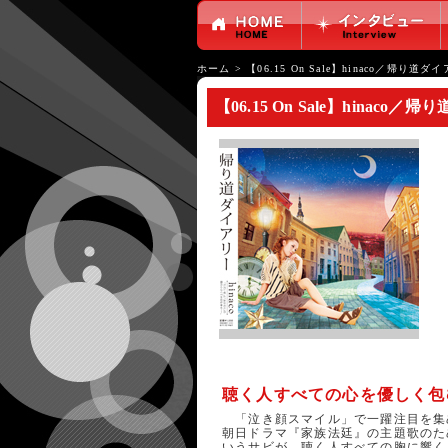
ホーム
>
【06.15 On Sale】hinaco／帰り道ダ
【06.15 On Sale】hinaco
聴く人すべての心を優しく包む
「泣き顔スマイル」で一躍注目を集めた
朝日ドラマ『家族法廷』の主題歌のため
いうサビが、聴く人すべての胸に響く