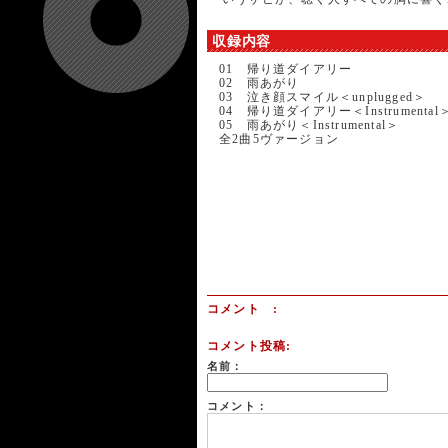
収録内容
01 帰り道ダイアリー
02 雨あがり
03 泣き顔スマイル＜unplugged＞
04 帰り道ダイアリー＜Instrumental
05 雨あがり＜Instrumental＞
全2曲5ヴァージョン
コメント :
コメント投稿:
名前：
コメント：