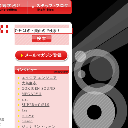
エイジア エンジニア
大島麻衣
GOKIGEN SOUND
MEGARYU
alan
SUPER☆GiRLS
Lay
m.o.v.e
BS
hinaco
と
ジョナサン・ウォン