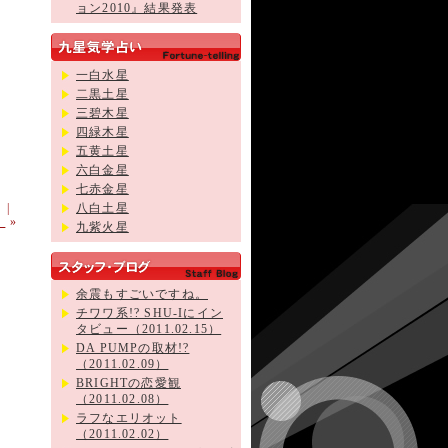
ョン2010』結果発表
一白水星
二黒土星
三碧木星
四緑木星
五黄土星
六白金星
七赤金星
|
八白土星
）
»
九紫火星
余震もすごいですね。
チワワ系!? SHU-Iにイン
タビュー（2011.02.15）
DA PUMPの取材!?
（2011.02.09）
BRIGHTの恋愛観
（2011.02.08）
ラフなエリオット
（2011.02.02）