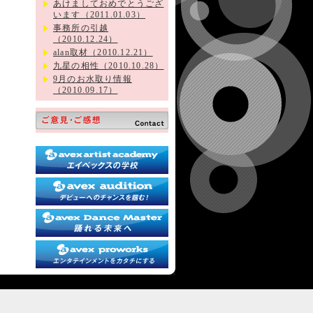
あけましておめでとうござ
います（2011.01.03）
事務所の引越
（2010.12.24）
alan取材（2010.12.21）
九星の相性（2010.10.28）
9月のお水取り情報
（2010.09.17）