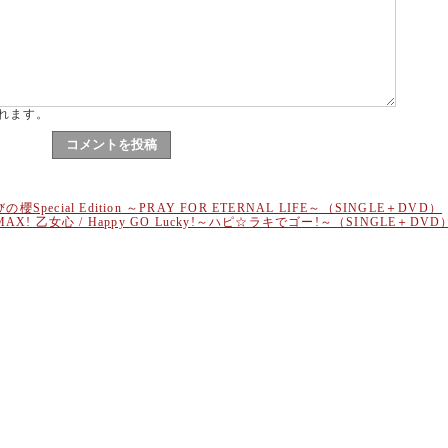
れます。
櫻Special Edition ～PRAY FOR ETERNAL LIFE～（SINGLE＋DVD）
S／MAX! 乙女心 / Happy GO Lucky!～ハピ☆ラキでゴー!～（SINGLE＋DVD