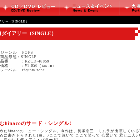
イアリー（SINGLE）
／帰り道ダイアリー（SINGLE）
ジャンル ：POPS
商品形態：SINGLE
品番 ：RZCD-46859
価格 ：¥1,050（tax in）
レーベル ：rhythm zone
hinacoのサード・シングル!
hinacoのニュー・シングル。今作は、長塚京三、ミムラが出演している
に書き下ろされた1曲。♪ここで泣いて ここで笑って 心繋いで 君と二人♪
、温かいミディアム・バラード!