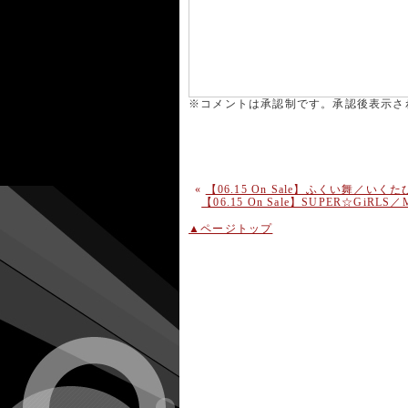
※コメントは承認制です。承認後表示さ
«
【06.15 On Sale】ふくい舞／いくたびの
【06.15 On Sale】SUPER☆GiRL
▲ページトップ