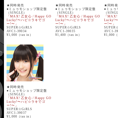
★同時発売
★同時発売
★同時発
●ミュゥモショップ限定盤
●ミュゥモショップ限定盤
●ミュゥ
（SINGLE）
（SINGLE）
（SING
「MAX! 乙女心 / Happy GO
「MAX! 乙女心 / Happy GO
「MAX! 
Lucky!〜ハピ☆ラキでゴ
Lucky!〜ハピ☆ラキでゴ
Lucky
ー!〜」
ー!〜」
ー!〜」
SUPER☆GiRLS
SUPER☆GiRLS
SUPER
AVC1-39034
AVC1-39035
AVC1-3
¥1,000（tax in）
¥1,400（tax in）
¥1,000（
★同時発売
●ミュゥモショップ限定盤
（SINGLE）
「MAX! 乙女心 / Happy GO
Lucky!〜ハピ☆ラキでゴ
ー!〜」
SUPER☆GiRLS
AVC1-39037
¥1,000（tax in）