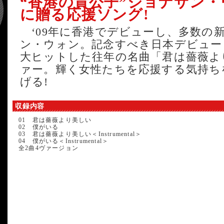
“香港の貴公子”ジョナサン
に贈る応援ソング!
‘09年に香港でデビューし、多数の
ン・ウォン。記念すべき日本デビュー・
大ヒットした往年の名曲「君は薔薇よ
ァー。輝く女性たちを応援する気持ち
げる!
収録内容
01 君は薔薇より美しい
02 僕がいる
03 君は薔薇より美しい＜Instrumental＞
04 僕がいる＜Instrumental＞
全2曲4ヴァージョン