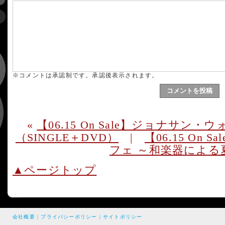
※コメントは承認制です。承認後表示されます。
«
【06.15 On Sale】ジョナサ
（SINGLE＋DVD）
|
【06.15 On
フェ ～和楽器による
▲ページトップ
会社概要
|
プライバシーポリシー
|
サイトポリシー