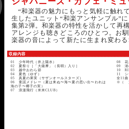
ジャパニーズ・カフェ・ミュー
“和楽器の魅力にもっと気軽に触れて
生したユニット“和楽アンサンブル”に
集第2弾。和楽器の特性を活かして再
アレンジも聴きどころのひとつ。お馴
楽器の音によって新たに生まれ変わる
収録内容
01 少年時代（井上陽水）
08 
02 夏祭り［「大薩摩」（長唄）入り］
09 
03 越中おわら節
10 R
04 夏色（ゆず）
11 
05 真夏の果実（サザンオールスターズ）
全11曲
06 童謡メドレー（夏は来ぬ〜海〜夏の思い出〜われは
※（ 
海の子〜椰子の実）
07 浪漫飛行（米米CLUB）