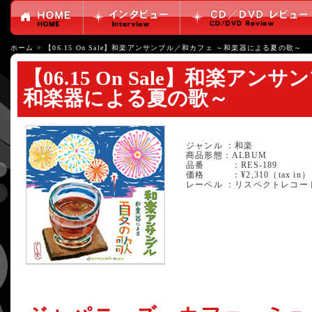
ホーム
>
【06.15 On Sale】和楽アンサンブル／和カフェ ～和楽器による夏の歌～
【06.15 On Sale】和楽ア
和楽器による夏の歌～
ジャンル ：和楽
商品形態：ALBUM
品番 ：RES-189
価格 ：¥2,310（tax in）
レーベル ：リスペクトレコー