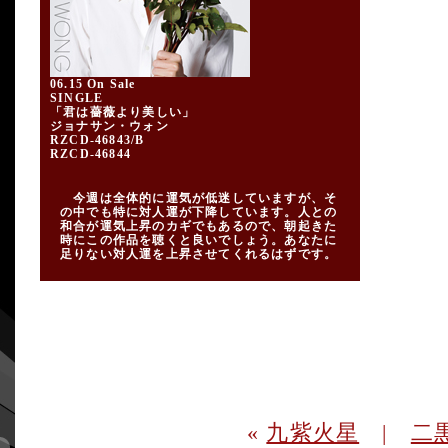
06.15 On Sale
SINGLE
「君は薔薇より美しい」
ジョナサン・ウォン
RZCD-46843/B
RZCD-46844
今週は全体的に運気が低迷していますが、そ
の中でも特に対人運が下降しています。人との
和合が運気上昇のカギでもあるので、朝起きた
時にこの作品を聴くと良いでしょう。あなたに
足りない対人運を上昇させてくれるはずです。
«
九紫火星
|
二