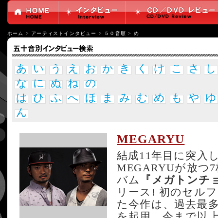
ホーム
>
アーティストインタビュー
>
５０音順
>
め
あ
い
う
え
お
か
き
く
け
こ
さ
し
な
に
ぬ
ね
の
は
ひ
ふ
へ
ほ
ま
み
む
め
も
や
ゆ
ん
MEGARYU
結成11年目に突入
MEGARYUが放
バム
『メガトンチ
リース! 初のセル
た今作は、過去最
を起用。今まで以