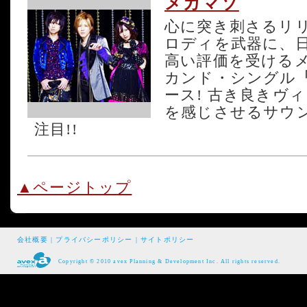
メガマソ
心に突き刺さるリ
ロディを武器に、
高い評価を受けるメ
カンド・シングル
ース! 古き良きヴ
を感じさせるサウ
注目!!
▲ページトップ
会社概要
|
プライバシーポリシー
|
サイトポリシー
Copyright © 2010 avex Planning & Development Inc. All rights reserved.