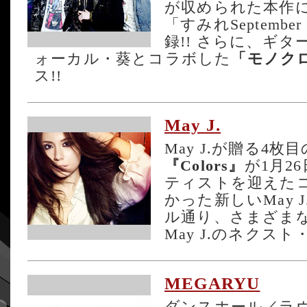
が収められた本作
「すみれSeptembe
録!! さらに、ギ
ォーカル・葵とコラボした
「モノク
ス!!
May J.
May J.が贈る4
『Colors』
が1月2
ティストを迎えた
かった新しいMay 
ル通り、さまざまな
May J.のネクス
MEGARYU