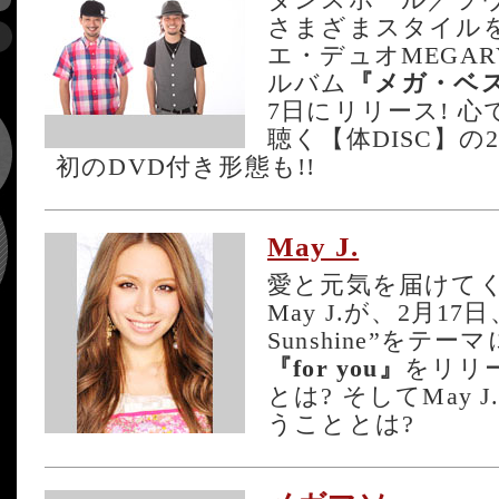
ダンスホール／ラ
さまざまスタイル
エ・デュオMEGA
ルバム
『メガ・ベ
7日にリリース! 心
聴く【体DISC】の
初のDVD付き形態も!!
May J.
愛と元気を届けて
May J.が、2月17日、“
Sunshine”を
『for you』
をリリー
とは? そしてMay
うこととは?