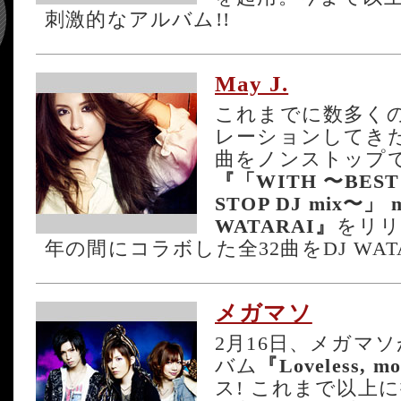
刺激的なアルバム!!
May J.
これまでに数多く
レーションしてきたM
曲をノンストップ
『「WITH 〜BEST co
STOP DJ mix〜」 m
WATARAI』
をリリ
年の間にコラボした全32曲をDJ WAT
メガマソ
2月16日、メガマ
バム
『Loveless, mo
ス! これまで以上