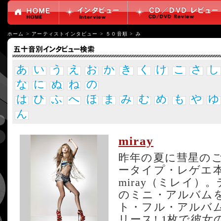
ホーム
>
アーティストインタビュー
>
５０音順
>
み
あ
い
う
え
お
か
き
く
け
こ
さ
し
な
に
ぬ
ね
の
は
ひ
ふ
へ
ほ
ま
み
む
め
も
や
ゆ
ん
miray
昨年の夏に彗星の
ータイプ・レゲエ
miray（ミレイ）
のミニ・アルバム
ト・フル・アルバ
リース! 1枚で彼