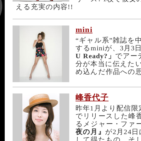
える充実の内容!!
mini
“ギャル系”雑誌を
するminiが、3月
U Ready?」
でアー
分が本当に伝えた
め込んだ作品への思
峰香代子
昨年1月より配信限
でリリースした峰
るメジャー・ファ
夜の月』
が2月24
して得たもの、そ